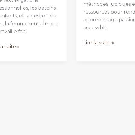
e les obligations
méthodes ludiques e
essionnelles, les besoins
ressources pour rend
enfants, et la gestion du
apprentissage passio
r , la femme musulmane
accessible.
ravaille fait
comment
Lire la suite »
ment
la suite »
apprendre
lier
l’arabe
il
aux
enfants
nts
?
me
ulmane