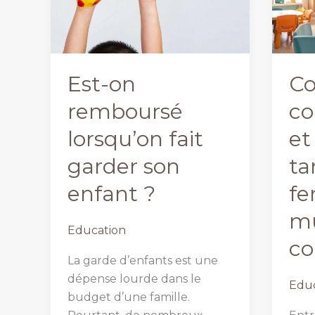
Est-on
C
remboursé
co
lorsqu’on fait
et
garder son
ta
enfant ?
f
mu
Education
co
La garde d’enfants est une
dépense lourde dans le
Educ
budget d’une famille.