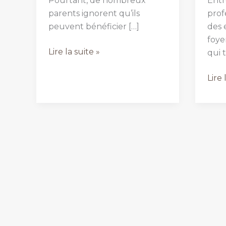
Pourtant, de nombreux
Entr
parents ignorent qu’ils
prof
peuvent bénéficier […]
des 
foye
Est-
Lire la suite »
qui t
on
remboursé
Com
Lire 
lorsqu’on
conci
fait
trava
garder
et
son
enfa
enfant
en
?
tant
que
fem
mus
:
12