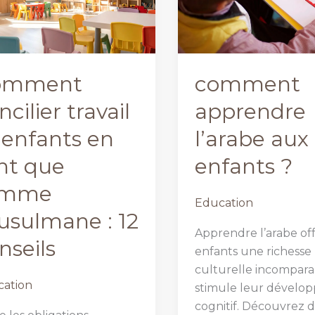
omment
comment
ncilier travail
apprendre
 enfants en
l’arabe aux
nt que
enfants ?
emme
Education
sulmane : 12
Apprendre l’arabe of
nseils
enfants une richesse
culturelle incompara
ation
stimule leur dévelo
cognitif. Découvrez 